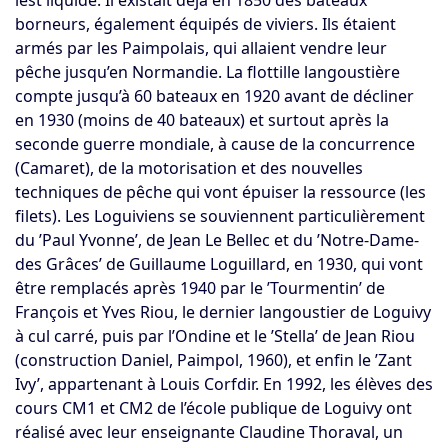
lest liquide. Il existait déjà en 1850 des bateaux
borneurs, également équipés de viviers. Ils étaient
armés par les Paimpolais, qui allaient vendre leur
pêche jusqu’en Normandie. La flottille langoustière
compte jusqu’à 60 bateaux en 1920 avant de décliner
en 1930 (moins de 40 bateaux) et surtout après la
seconde guerre mondiale, à cause de la concurrence
(Camaret), de la motorisation et des nouvelles
techniques de pêche qui vont épuiser la ressource (les
filets). Les Loguiviens se souviennent particulièrement
du ’Paul Yvonne’, de Jean Le Bellec et du ’Notre-Dame-
des Grâces’ de Guillaume Loguillard, en 1930, qui vont
être remplacés après 1940 par le ’Tourmentin’ de
François et Yves Riou, le dernier langoustier de Loguivy
à cul carré, puis par l’Ondine et le ’Stella’ de Jean Riou
(construction Daniel, Paimpol, 1960), et enfin le ’Zant
Ivy’, appartenant à Louis Corfdir. En 1992, les élèves des
cours CM1 et CM2 de l’école publique de Loguivy ont
réalisé avec leur enseignante Claudine Thoraval, un